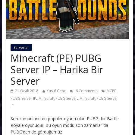
Serverlar
Minecraft (PE) PUBG
Server IP – Harika Bir
Server
21 Ocak 2018
Yusuf Genç
6 Comments
MCPE
,
,
PUBG Server IP
Minecraft PUBG Server
Minecraft PUBG Server
IP
Son zamanların en popüler oyunu olan PUBG, bir Battle
Royale oyunudur. Bu oyun modu son zamanlar da
PUBG’den de gördüğümüz