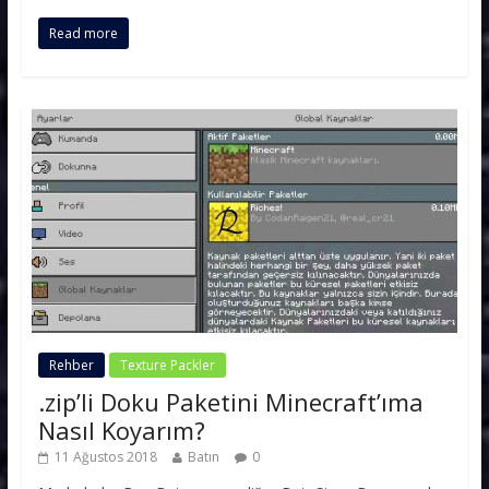
Read more
Rehber
Texture Packler
.zip’li Doku Paketini Minecraft’ıma
Nasıl Koyarım?
11 Ağustos 2018
Batın
0