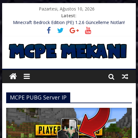
Pazartesi, Ağustos 10, 2026
Latest:
Minecraft Bedrock Edition (PE) 1.2.6 Güncelleme Notları!
.zip’li Doku Paketini Minecraft’ıma Nasıl Koyarım?
TurkishCraft Faction Sunucusu – v1.2.10
Minecraft (PE) PUBG Server IP – Harika Bir Server
Minecraft: PE 1.2.9 – Güncelleme Notları
MCPE PUBG Server IP