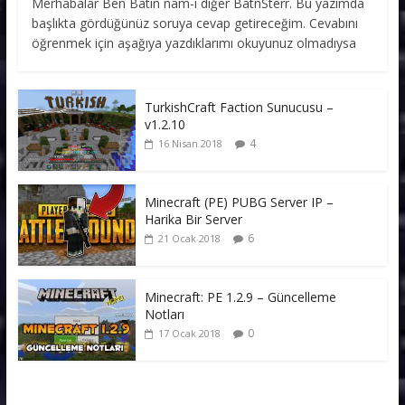
Merhabalar Ben Batın nam-ı diğer BatnSterr. Bu yazımda
başlıkta gördüğünüz soruya cevap getireceğim. Cevabını
öğrenmek için aşağıya yazdıklarımı okuyunuz olmadıysa
TurkishCraft Faction Sunucusu –
v1.2.10
4
16 Nisan 2018
Minecraft (PE) PUBG Server IP –
Harika Bir Server
6
21 Ocak 2018
Minecraft: PE 1.2.9 – Güncelleme
Notları
0
17 Ocak 2018