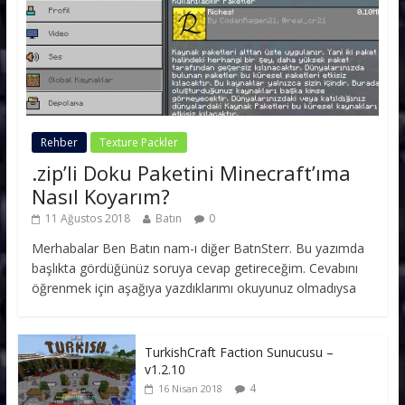
Rehber
Texture Packler
.zip’li Doku Paketini Minecraft’ıma
Nasıl Koyarım?
11 Ağustos 2018
Batın
0
Merhabalar Ben Batın nam-ı diğer BatnSterr. Bu yazımda
başlıkta gördüğünüz soruya cevap getireceğim. Cevabını
öğrenmek için aşağıya yazdıklarımı okuyunuz olmadıysa
TurkishCraft Faction Sunucusu –
v1.2.10
4
16 Nisan 2018