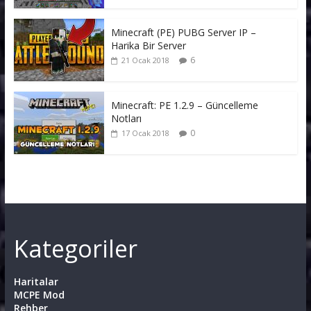
Minecraft (PE) PUBG Server IP –
Harika Bir Server
6
21 Ocak 2018
Minecraft: PE 1.2.9 – Güncelleme
Notları
0
17 Ocak 2018
Kategoriler
Haritalar
MCPE Mod
Rehber