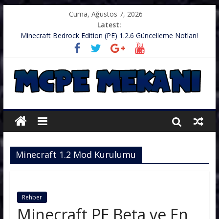
Cuma, Ağustos 7, 2026
Latest:
Minecraft Bedrock Edition (PE) 1.2.6 Güncelleme Notları!
.zip’li Doku Paketini Minecraft’ıma Nasıl Koyarım?
TurkishCraft Faction Sunucusu – v1.2.10
Minecraft (PE) PUBG Server IP – Harika Bir Server
Minecraft: PE 1.2.9 – Güncelleme Notları
Minecraft 1.2 Mod Kurulumu
Rehber
Minecraft PE Beta ve En