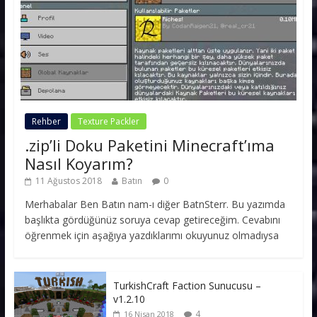
Rehber
Texture Packler
.zip’li Doku Paketini Minecraft’ıma
Nasıl Koyarım?
11 Ağustos 2018
Batın
0
Merhabalar Ben Batın nam-ı diğer BatnSterr. Bu yazımda
başlıkta gördüğünüz soruya cevap getireceğim. Cevabını
öğrenmek için aşağıya yazdıklarımı okuyunuz olmadıysa
TurkishCraft Faction Sunucusu –
v1.2.10
4
16 Nisan 2018