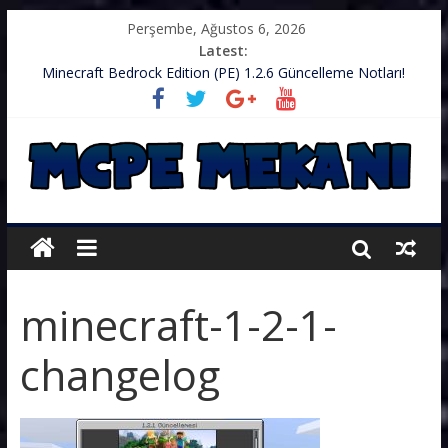
Perşembe, Ağustos 6, 2026
Latest:
Minecraft Bedrock Edition (PE) 1.2.6 Güncelleme Notları!
.zip’li Doku Paketini Minecraft’ıma Nasıl Koyarım?
TurkishCraft Faction Sunucusu – v1.2.10
Minecraft (PE) PUBG Server IP – Harika Bir Server
Minecraft: PE 1.2.9 – Güncelleme Notları
minecraft-1-2-1-
changelog