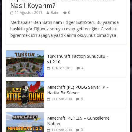
Nasıl Koyarım?
11 Ağustos 2018
Batın
0
Merhabalar Ben Batın nam-ı diğer BatnSterr. Bu yazımda
başlıkta gördüğünüz soruya cevap getireceğim. Cevabını
öğrenmek için aşağıya yazdıklarımı okuyunuz olmadıysa
TurkishCraft Faction Sunucusu –
v1.2.10
4
16 Nisan 2018
Minecraft (PE) PUBG Server IP –
Harika Bir Server
6
21 Ocak 2018
Minecraft: PE 1.2.9 – Güncelleme
Notları
0
17 Ocak 2018