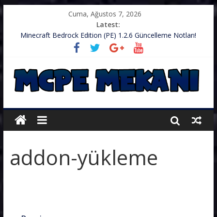
Cuma, Ağustos 7, 2026
Latest:
Minecraft Bedrock Edition (PE) 1.2.6 Güncelleme Notları!
.zip’li Doku Paketini Minecraft’ıma Nasıl Koyarım?
TurkishCraft Faction Sunucusu – v1.2.10
Minecraft (PE) PUBG Server IP – Harika Bir Server
Minecraft: PE 1.2.9 – Güncelleme Notları
addon-yükleme