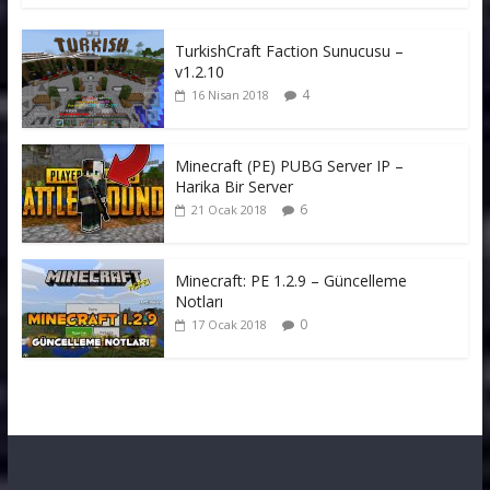
TurkishCraft Faction Sunucusu –
v1.2.10
4
16 Nisan 2018
Minecraft (PE) PUBG Server IP –
Harika Bir Server
6
21 Ocak 2018
Minecraft: PE 1.2.9 – Güncelleme
Notları
0
17 Ocak 2018