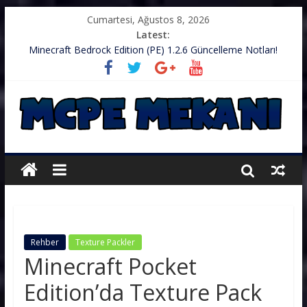
Cumartesi, Ağustos 8, 2026
Latest:
Minecraft Bedrock Edition (PE) 1.2.6 Güncelleme Notları!
.zip’li Doku Paketini Minecraft’ıma Nasıl Koyarım?
TurkishCraft Faction Sunucusu – v1.2.10
Minecraft (PE) PUBG Server IP – Harika Bir Server
Minecraft: PE 1.2.9 – Güncelleme Notları
Rehber
Texture Packler
Minecraft Pocket
Edition’da Texture Pack