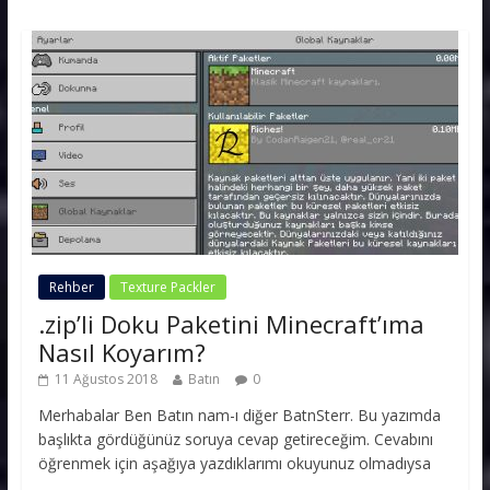
Rehber
Texture Packler
.zip’li Doku Paketini Minecraft’ıma
Nasıl Koyarım?
11 Ağustos 2018
Batın
0
Merhabalar Ben Batın nam-ı diğer BatnSterr. Bu yazımda
başlıkta gördüğünüz soruya cevap getireceğim. Cevabını
öğrenmek için aşağıya yazdıklarımı okuyunuz olmadıysa