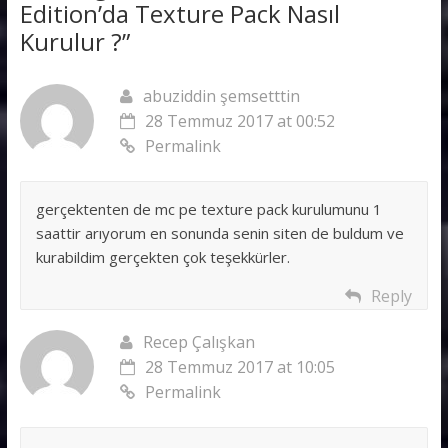
Edition’da Texture Pack Nasıl
Kurulur ?
”
abuziddin şemsetttin
28 Temmuz 2017 at 00:52
Permalink
gerçektenten de mc pe texture pack kurulumunu 1
saattir arıyorum en sonunda senin siten de buldum ve
kurabildim gerçekten çok teşekkürler.
Reply
Recep Çalışkan
28 Temmuz 2017 at 10:05
Permalink