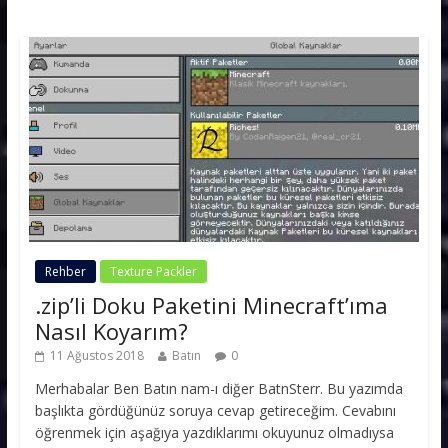
Rehber
Texture Packler
.zip’li Doku Paketini Minecraft’ıma
Nasıl Koyarım?
11 Ağustos 2018
Batın
0
Merhabalar Ben Batın nam-ı diğer BatnSterr. Bu yazımda
başlıkta gördüğünüz soruya cevap getireceğim. Cevabını
öğrenmek için aşağıya yazdıklarımı okuyunuz olmadıysa