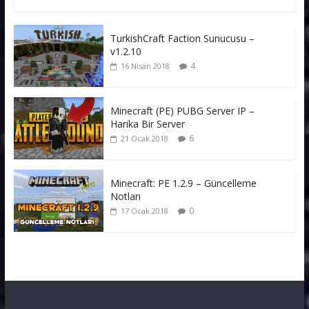
TurkishCraft Faction Sunucusu –
v1.2.10
4
16 Nisan 2018
Minecraft (PE) PUBG Server IP –
Harika Bir Server
6
21 Ocak 2018
Minecraft: PE 1.2.9 – Güncelleme
Notları
0
17 Ocak 2018