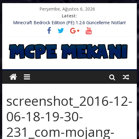
Perşembe, Ağustos 6, 2026
Latest:
Minecraft Bedrock Edition (PE) 1.2.6 Güncelleme Notları!
.zip’li Doku Paketini Minecraft’ıma Nasıl Koyarım?
TurkishCraft Faction Sunucusu – v1.2.10
Minecraft (PE) PUBG Server IP – Harika Bir Server
Minecraft: PE 1.2.9 – Güncelleme Notları
screenshot_2016-12-
06-18-19-30-
231_com-mojang-