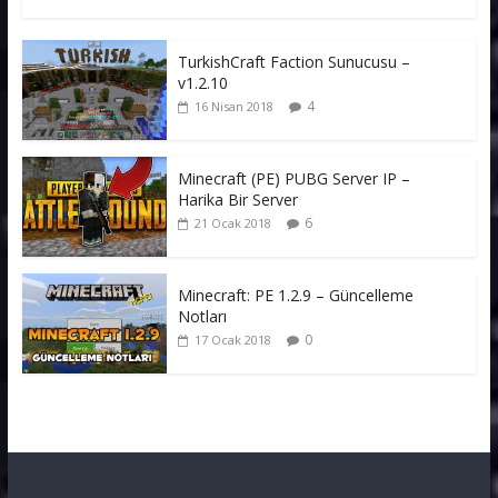
TurkishCraft Faction Sunucusu –
v1.2.10
4
16 Nisan 2018
Minecraft (PE) PUBG Server IP –
Harika Bir Server
6
21 Ocak 2018
Minecraft: PE 1.2.9 – Güncelleme
Notları
0
17 Ocak 2018