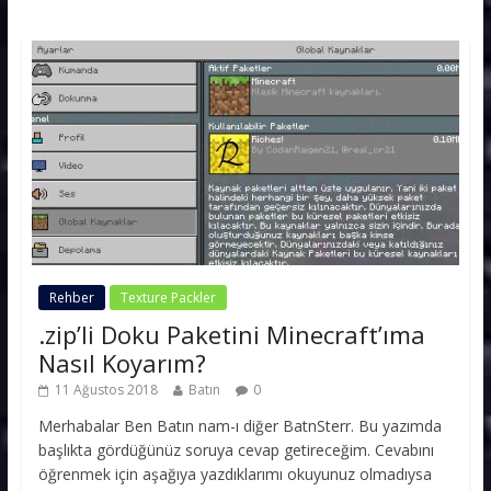
Rehber
Texture Packler
.zip’li Doku Paketini Minecraft’ıma
Nasıl Koyarım?
11 Ağustos 2018
Batın
0
Merhabalar Ben Batın nam-ı diğer BatnSterr. Bu yazımda
başlıkta gördüğünüz soruya cevap getireceğim. Cevabını
öğrenmek için aşağıya yazdıklarımı okuyunuz olmadıysa