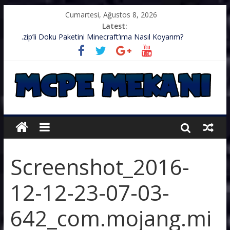
Cumartesi, Ağustos 8, 2026
Latest:
.zip’li Doku Paketini Minecraft’ıma Nasıl Koyarım?
TurkishCraft Faction Sunucusu – v1.2.10
Minecraft (PE) PUBG Server IP – Harika Bir Server
Minecraft: PE 1.2.9 – Güncelleme Notları
Minecraft Bedrock Edition (PE) 1.2.6 Güncelleme Notları!
Screenshot_2016-
12-12-23-07-03-
642_com.mojang.mi