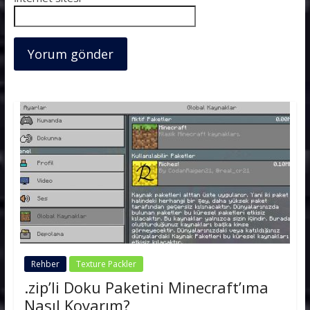
Rehber
Texture Packler
.zip’li Doku Paketini Minecraft’ıma
Nasıl Koyarım?