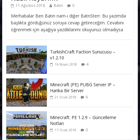
11 Ağustos 2018
Batın
0
Merhabalar Ben Batın nam-ı diğer BatnSterr. Bu yazımda
başlıkta gördüğünüz soruya cevap getireceğim. Cevabını
öğrenmek için aşağıya yazdıklarımı okuyunuz olmadıysa
TurkishCraft Faction Sunucusu –
v1.2.10
4
16 Nisan 2018
Minecraft (PE) PUBG Server IP –
Harika Bir Server
6
21 Ocak 2018
Minecraft: PE 1.2.9 – Güncelleme
Notları
0
17 Ocak 2018