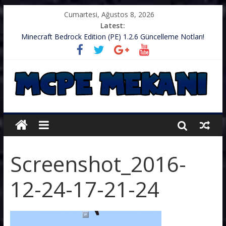
Cumartesi, Ağustos 8, 2026
Latest:
Minecraft Bedrock Edition (PE) 1.2.6 Güncelleme Notları!
.zip’li Doku Paketini Minecraft’ıma Nasıl Koyarım?
TurkishCraft Faction Sunucusu – v1.2.10
Minecraft (PE) PUBG Server IP – Harika Bir Server
Minecraft: PE 1.2.9 – Güncelleme Notları
Screenshot_2016-
12-24-17-21-24