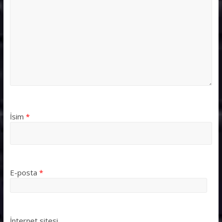
İsim
*
E-posta
*
İnternet sitesi