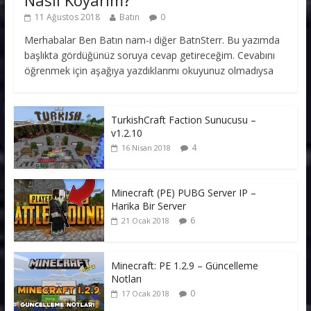
11 Ağustos 2018
Batın
0
Merhabalar Ben Batın nam-ı diğer BatnSterr. Bu yazımda
başlıkta gördüğünüz soruya cevap getireceğim. Cevabını
öğrenmek için aşağıya yazdıklarımı okuyunuz olmadıysa
TurkishCraft Faction Sunucusu –
v1.2.10
4
16 Nisan 2018
Minecraft (PE) PUBG Server IP –
Harika Bir Server
6
21 Ocak 2018
Minecraft: PE 1.2.9 – Güncelleme
Notları
0
17 Ocak 2018