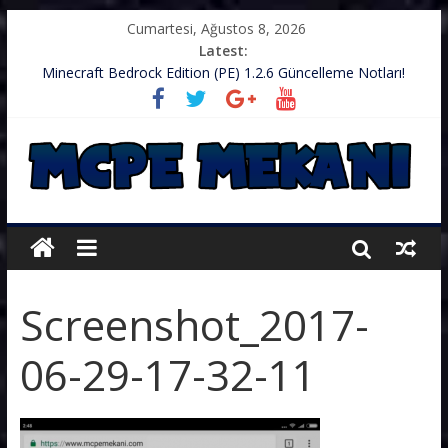
Cumartesi, Ağustos 8, 2026
Latest:
Minecraft Bedrock Edition (PE) 1.2.6 Güncelleme Notları!
.zip’li Doku Paketini Minecraft’ıma Nasıl Koyarım?
TurkishCraft Faction Sunucusu – v1.2.10
Minecraft (PE) PUBG Server IP – Harika Bir Server
Minecraft: PE 1.2.9 – Güncelleme Notları
Screenshot_2017-
06-29-17-32-11