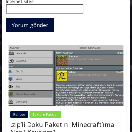
İnternet sitesi
Rehber
Texture Packler
.zip’li Doku Paketini Minecraft’ıma
Nasıl Koyarım?