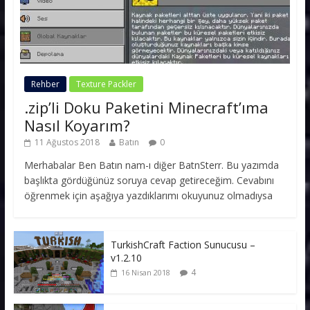
Rehber
Texture Packler
.zip’li Doku Paketini Minecraft’ıma
Nasıl Koyarım?
11 Ağustos 2018
Batın
0
Merhabalar Ben Batın nam-ı diğer BatnSterr. Bu yazımda
başlıkta gördüğünüz soruya cevap getireceğim. Cevabını
öğrenmek için aşağıya yazdıklarımı okuyunuz olmadıysa
TurkishCraft Faction Sunucusu –
v1.2.10
4
16 Nisan 2018