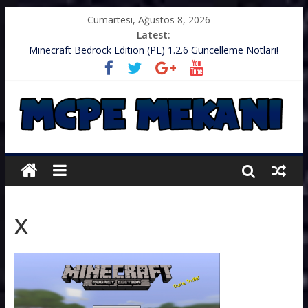
Cumartesi, Ağustos 8, 2026
Latest:
Minecraft Bedrock Edition (PE) 1.2.6 Güncelleme Notları!
.zip’li Doku Paketini Minecraft’ıma Nasıl Koyarım?
TurkishCraft Faction Sunucusu – v1.2.10
Minecraft (PE) PUBG Server IP – Harika Bir Server
Minecraft: PE 1.2.9 – Güncelleme Notları
x