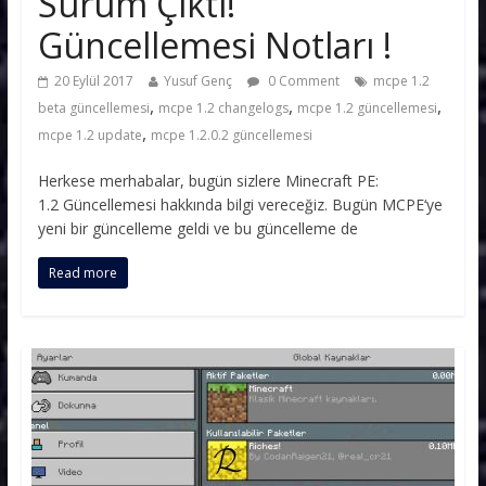
Sürüm Çıktı!
Güncellemesi Notları !
20 Eylül 2017
Yusuf Genç
0 Comment
mcpe 1.2
,
,
,
beta güncellemesi
mcpe 1.2 changelogs
mcpe 1.2 güncellemesi
,
mcpe 1.2 update
mcpe 1.2.0.2 güncellemesi
Herkese merhabalar, bugün sizlere Minecraft PE:
1.2 Güncellemesi hakkında bilgi vereceğiz. Bugün MCPE‘ye
yeni bir güncelleme geldi ve bu güncelleme de
Read more