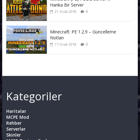
Harika Bir Server
6
21 Ocak 2018
Minecraft: PE 1.2.9 – Güncelleme
Notları
0
17 Ocak 2018
Kategoriler
Haritalar
MCPE Mod
Rehber
Serverlar
Skinler