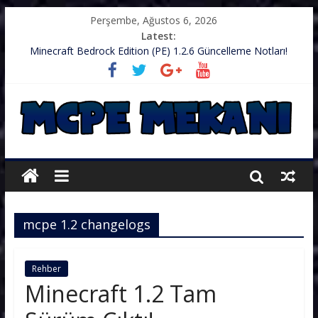
Perşembe, Ağustos 6, 2026
Latest:
Minecraft Bedrock Edition (PE) 1.2.6 Güncelleme Notları!
.zip’li Doku Paketini Minecraft’ıma Nasıl Koyarım?
TurkishCraft Faction Sunucusu – v1.2.10
Minecraft (PE) PUBG Server IP – Harika Bir Server
Minecraft: PE 1.2.9 – Güncelleme Notları
mcpe 1.2 changelogs
Rehber
Minecraft 1.2 Tam