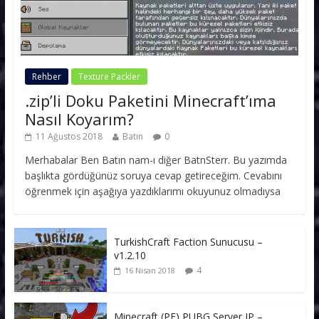
Rehber
Texture Packler
.zip’li Doku Paketini Minecraft’ıma
Nasıl Koyarım?
11 Ağustos 2018
Batın
0
Merhabalar Ben Batın nam-ı diğer BatnSterr. Bu yazımda
başlıkta gördüğünüz soruya cevap getireceğim. Cevabını
öğrenmek için aşağıya yazdıklarımı okuyunuz olmadıysa
TurkishCraft Faction Sunucusu –
v1.2.10
4
16 Nisan 2018
Minecraft (PE) PUBG Server IP –