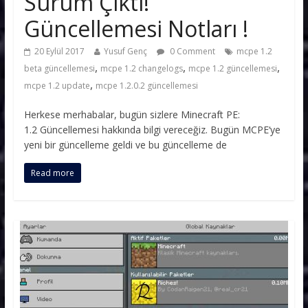
Sürüm Çıktı!
Güncellemesi Notları !
20 Eylül 2017
Yusuf Genç
0 Comment
mcpe 1.2
,
,
,
beta güncellemesi
mcpe 1.2 changelogs
mcpe 1.2 güncellemesi
,
mcpe 1.2 update
mcpe 1.2.0.2 güncellemesi
Herkese merhabalar, bugün sizlere Minecraft PE:
1.2 Güncellemesi hakkında bilgi vereceğiz. Bugün MCPE‘ye
yeni bir güncelleme geldi ve bu güncelleme de
Read more