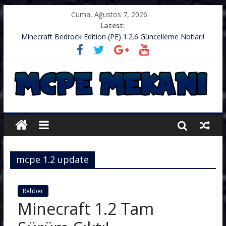
Cuma, Ağustos 7, 2026
Latest:
Minecraft Bedrock Edition (PE) 1.2.6 Güncelleme Notları!
.zip’li Doku Paketini Minecraft’ıma Nasıl Koyarım?
TurkishCraft Faction Sunucusu – v1.2.10
Minecraft (PE) PUBG Server IP – Harika Bir Server
Minecraft: PE 1.2.9 – Güncelleme Notları
mcpe 1.2 update
Rehber
Minecraft 1.2 Tam