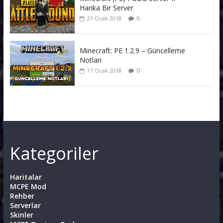
Harika Bir Server
6
21 Ocak 2018
Minecraft: PE 1.2.9 – Güncelleme
Notları
0
17 Ocak 2018
Kategoriler
Haritalar
MCPE Mod
Rehber
Serverlar
Skinler