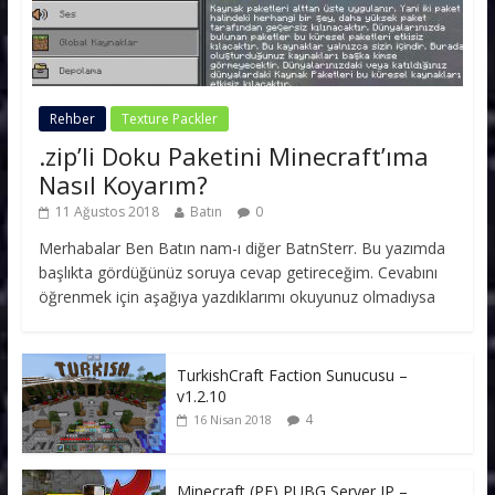
Rehber
Texture Packler
.zip’li Doku Paketini Minecraft’ıma
Nasıl Koyarım?
11 Ağustos 2018
Batın
0
Merhabalar Ben Batın nam-ı diğer BatnSterr. Bu yazımda
başlıkta gördüğünüz soruya cevap getireceğim. Cevabını
öğrenmek için aşağıya yazdıklarımı okuyunuz olmadıysa
TurkishCraft Faction Sunucusu –
v1.2.10
4
16 Nisan 2018
Minecraft (PE) PUBG Server IP –